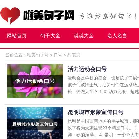
网站首页
句子大全
说说大全
名人名言
当前位置：
唯美句子网
>
口号
> 列表页
活力运动会口号
运动会是学校的盛会，也是孩子们展
孩子们鼓舞士气，助力他们在运动场上发
松，奔跑人生路！ 3. 动力无限，超越自
昆明城市形象宣传口号
昆明是中国西南地区的重要城市，拥
以下将为大家呈现23个精选口号。 1.
洋，春的海洋。 4. 昆明，一个令人向往