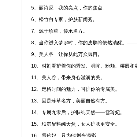
5、丽诗尼，我的亮点，你的焦点。
6、松竹白专家，护肤新闺秀。
7、源于珍草，传承名方。
8、当你进入梦乡时，你的皮肤将依然清醒。——
9、美人谷，让你从此万众瞩目。
10、时刻看护着你的秀发、明眸、粉颊、樱唇和
11、美人谷，带来身心滋润的美。
12、定格时间的魅力，呵护你的专属美。
13、因是珍草名方，美丽自然有方。
14、专属九零后，护肤纯天然——雪玲妃。
15、珀淇配料纯天然，女人护肤更安全。
16、雪玲妃，只为90增光添彩。