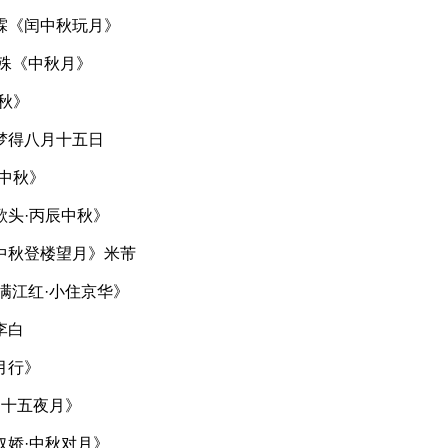
霖《闰中秋玩月》
晏殊《中秋月》
秋》
梦得八月十五日
中秋》
歌头·丙辰中秋》
中秋登楼望月》米芾
满江红·小住京华》
李白
月行》
月十五夜月》
奴娇·中秋对月》