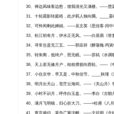
30、禅边风味客边愁，馈我清光又满楼。——慧
31、十轮霜影转庭梧，此夕羁人独向隅。____
32、可怜闲剩此婵娟。——吴文英《思佳客·闰中
33、松江初有月，伊水正无风。——白居易《答
34、寻常岂是无三五。——郭应祥《醉落魄·丙寅
35、转朱阁，低绮户，照无眠。——苏轼《水调
36、天上若无修月户，桂枝撑损向西轮。——《
37、小住京华，早又是，中秋佳节。____秋瑾《
38、明月出天山，苍茫云海间。——《关山月》
39、小时不识月，呼作白玉盘。——李白《古朗
40、满月飞明镜，归心折大刀。——>杜甫《八
41、寄言俦侣，莫负广寒沈醉。——文征明《念