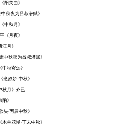
轼《阳关曲》
康中秋夜为吕叔潜赋》
已《中秋月》
方平《月夜》
西江月》
建康中秋夜为吕叔潜赋》
《中秋寄远》
《念奴娇·中秋》
中秋月》齐已
独酌》
歌头·丙辰中秋》
《木兰花慢·丁未中秋》