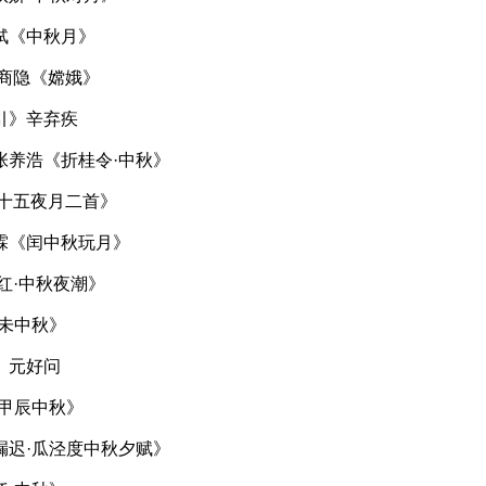
轼《中秋月》
李商隐《嫦娥》
引》辛弃疾
张养浩《折桂令·中秋》
月十五夜月二首》
霖《闰中秋玩月》
红·中秋夜潮》
丁未中秋》
》元好问
·甲辰中秋》
漏迟·瓜泾度中秋夕赋》