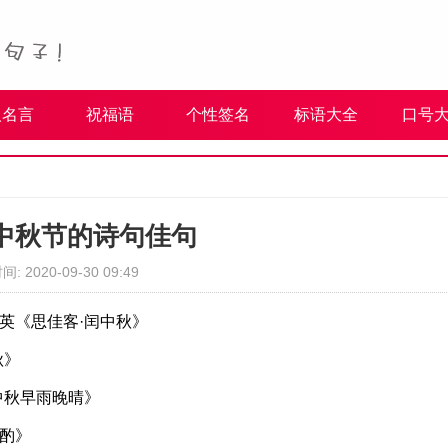
人名言
祝福语
个性签名
标语大全
口号
中秋节的诗句佳句
间: 2020-09-30 09:49
英《思佳客·闰中秋》
秋》
中秋早雨晚晴》
酌》