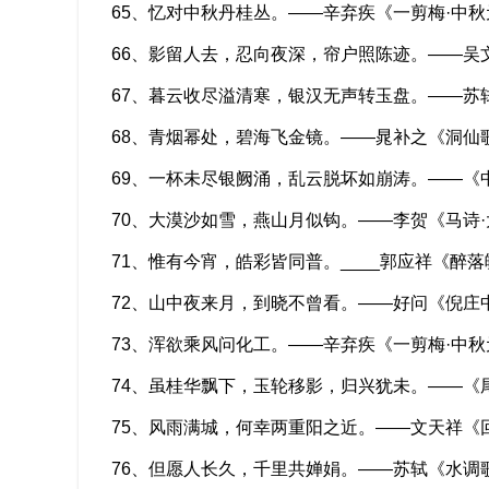
65、忆对中秋丹桂丛。——辛弃疾《一剪梅·中秋
66、影留人去，忍向夜深，帘户照陈迹。——吴
67、暮云收尽溢清寒，银汉无声转玉盘。——苏
68、青烟幂处，碧海飞金镜。——晁补之《洞仙
69、一杯未尽银阙涌，乱云脱坏如崩涛。——《
70、大漠沙如雪，燕山月似钩。——李贺《马诗
71、惟有今宵，皓彩皆同普。____郭应祥《醉落
72、山中夜来月，到晓不曾看。——好问《倪庄
73、浑欲乘风问化工。——辛弃疾《一剪梅·中秋
74、虽桂华飘下，玉轮移影，归兴犹未。——《
75、风雨满城，何幸两重阳之近。——文天祥《
76、但愿人长久，千里共婵娟。——苏轼《水调