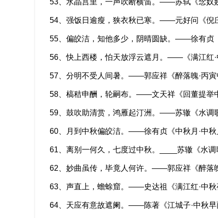
53、水晶宫里，一声吹断横笛。——苏轼《念奴
54、强饭日逾瘦，狭衣秋已寒。——元好问《倪
55、偏皎洁，知他多少，阴晴圆缺。——徐有贞
56、快上西楼，怕天放浮云遮月。——《满江红
57、分明不受人间暑。——郭应祥《醉落魄·丙寅
58、槁秸申酬，轮嗣布。——文天祥《回董提举
59、鼓吹助清赏，鸿雁起汀洲。——苏辙《水调
60、月到中秋偏皎洁。——徐有贞《中秋月·中秋
61、离别一何久，七度过中秋。____苏辙《水调
62、妙曲虽传，毕竟人何许。——郭应祥《醉落
63、声直上，蟾蜍窟。——史达祖《满江红·中秋
64、天应有意故遮阑。——陈著《江城子·中秋