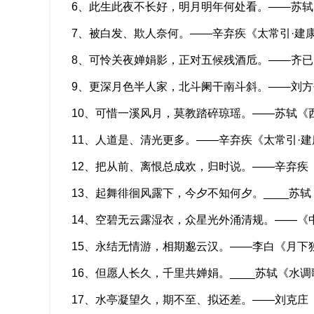
6、此生此夜不长好，明月明年何处看。——苏
7、被白发、欺人奈何。——辛弃疾《太常引·建
8、可怜关夜婵娟影，正对五候残酒卮。——齐
9、更深月色半人家，北斗阑干南斗斜。——刘
10、可惜一溪风月，莫教踏碎琼瑶。——苏轼《
11、人道是、清光更多。——辛弃疾《太常引·
12、把从前、离恨总成欢，归时说。——辛弃疾
13、起舞徘徊风露下，今夕不知何夕。____苏轼
14、空碧无云露湿衣，众星光外涌清规。——《
15、永结无情游，相期邈云汉。——李白《月下
16、但愿人长久，千里共婵娟。____苏轼《水调
17、水亭凝望久，期不至、拟还差。——刘克庄