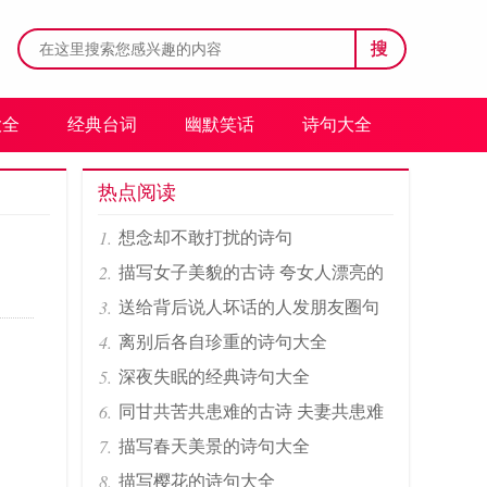
搜
大全
经典台词
幽默笑话
诗句大全
热点阅读
想念却不敢打扰的诗句
描写女子美貌的古诗 夸女人漂亮的
经典诗词
送给背后说人坏话的人发朋友圈句
子
离别后各自珍重的诗句大全
深夜失眠的经典诗句大全
同甘共苦共患难的古诗 夫妻共患难
的诗句
描写春天美景的诗句大全
描写樱花的诗句大全