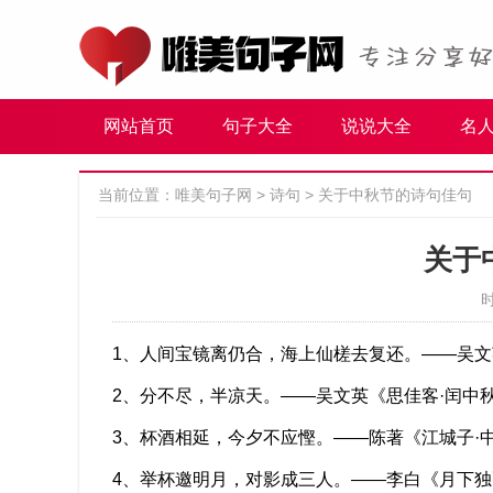
网站首页
句子大全
说说大全
名
当前位置：
唯美句子网
>
诗句
>
关于中秋节的诗句佳句
关于
时
1、人间宝镜离仍合，海上仙槎去复还。——吴文
2、分不尽，半凉天。——吴文英《思佳客·闰中
3、杯酒相延，今夕不应慳。——陈著《江城子·
4、举杯邀明月，对影成三人。——李白《月下独