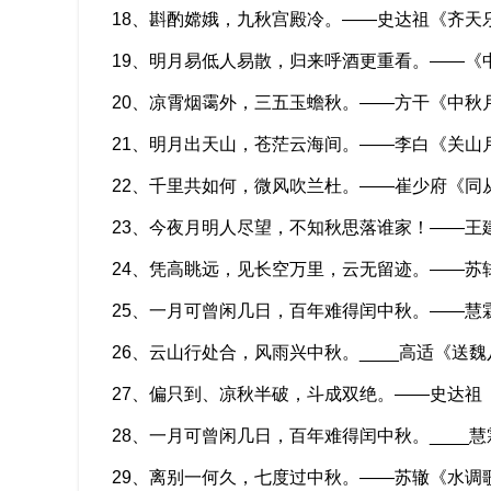
18、斟酌嫦娥，九秋宫殿冷。——史达祖《齐天
19、明月易低人易散，归来呼酒更重看。——《
20、凉霄烟霭外，三五玉蟾秋。——方干《中秋
21、明月出天山，苍茫云海间。——李白《关山
22、千里共如何，微风吹兰杜。——崔少府《同
23、今夜月明人尽望，不知秋思落谁家！——王
24、凭高眺远，见长空万里，云无留迹。——苏
25、一月可曾闲几日，百年难得闰中秋。——慧
26、云山行处合，风雨兴中秋。____高适《送魏
27、偏只到、凉秋半破，斗成双绝。——史达祖
28、一月可曾闲几日，百年难得闰中秋。____
29、离别一何久，七度过中秋。——苏辙《水调