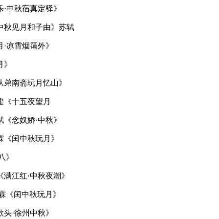
乐·中秋宿真定驿》
中秋见月和子由》苏轼
月·凉霄烟霭外》
月》
从弟南斋玩月忆山》
建《十五夜望月
轼《念奴娇·中秋》
霖《闰中秋玩月》
八》
《满江红·中秋夜潮》
慧霖《闰中秋玩月》
歌头·徐州中秋》