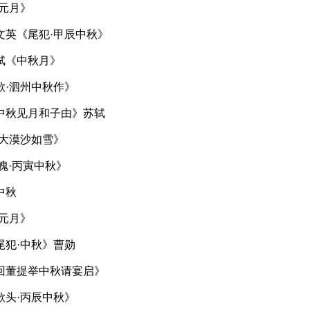
元月》
文英《尾犯·甲辰中秋》
轼《中秋月》
歌·泗州中秋作》
中秋见月和子由》苏轼
·大漠沙如雪》
魄·丙寅中秋》
中秋
元月》
尾犯·中秋》曹勋
回董提举中秋请宴启》
歌头·丙辰中秋》