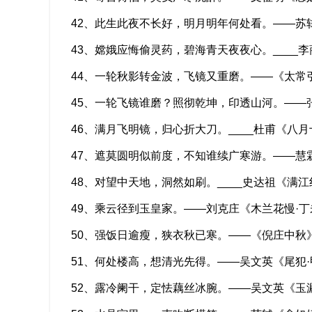
42、此生此夜不长好，明月明年何处看。——苏
43、嫦娥应悔偷灵药，碧海青天夜夜心。____
44、一轮秋影转金波，飞镜又重磨。——《太常
45、一轮飞镜谁磨？照彻乾坤，印透山河。——
46、满月飞明镜，归心折大刀。____杜甫《八
47、遮莫圆明似前度，不知谁续广寒游。——慧
48、对望中天地，洞然如刷。____史达祖《满江
49、乘云径到玉皇家。——刘克庄《木兰花慢·
50、强饭日逾瘦，狭衣秋已寒。——《倪庄中秋
51、何处楼高，想清光先得。——吴文英《尾犯
52、露冷阑干，定怯藕丝冰腕。——吴文英《玉