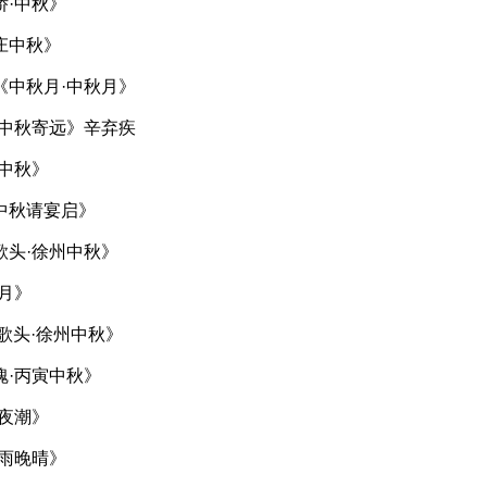
娇·中秋》
庄中秋》
《中秋月·中秋月》
·中秋寄远》辛弃疾
中秋》
中秋请宴启》
歌头·徐州中秋》
月》
歌头·徐州中秋》
魄·丙寅中秋》
夜潮》
早雨晚晴》